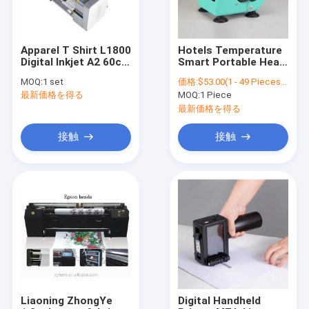
Apparel T Shirt L1800
Hotels Temperature
Digital Inkjet A2 60cm
Smart Portable Heat
I3200 Xp600 Dx5 Dtf
Transfer Machine
MOQ:
1 set
価格:
$53.00(1 - 49 Pieces) $49.00(50 - 99 Pieces) $45.00(>=100 Pieces)
Printer
Mug Ironing Machine
最新価格を得る
MOQ:
1 Piece
11oz Attack Thermal
Printer Transfer
最新価格を得る
Sublimation Machine
接触
接触
ホーム
製品
企業情報
Liaoning ZhongYe
Digital Handheld