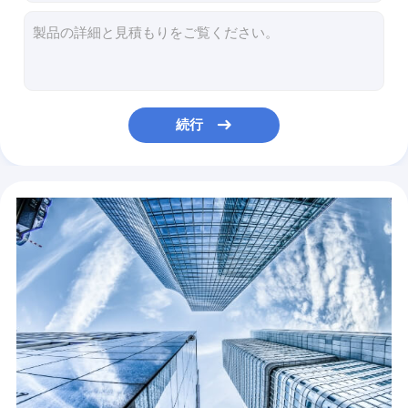
ZT-6090X hotels flatbed film sticker inkjet dtf ab printer 6090 uv printing machine
多目的高速インクジェットはびんのマグの蝋燭の印字機のための平面紫外線プリンターを導いた
Printing Shops Digital Printer Inkjet Carton Printer For Corrugated Box
COMPATIBLE DHR-300A TIJ2.5 45A dye inkcartridge/handheld inkjet printer/fast-drying toner fast
Hotels DTF Printer Printing Machine Wide Film Roll To Roll 24 Inch Flip Powder 2 60cm Main Machine 60cm T-shirt 4 A3 Dtf Printer
続行
Garment Shops C650 D650 E650 Powder Shaking Machine For DTF Printer For T-SHIRT Printer Heating And Drying
Garment Shops Cheapest A3 Size Powder Shaking Machine For DTF T-shirt Pet Film Printer
Printer newly updated chips for hp950 951 arc for hp950 951 no problem with firmware updation
Building Material Stores Letop 6Ft High Speed ​​Hybrid Leather Letop 4Heads China UV Printer
Digital Handheld Printer M7 Inkjet Printer M7 Color Handjet Color Handjet Printer PVC Pipe Smart Cable Label Portable Handheld Handjet Due Date Printer