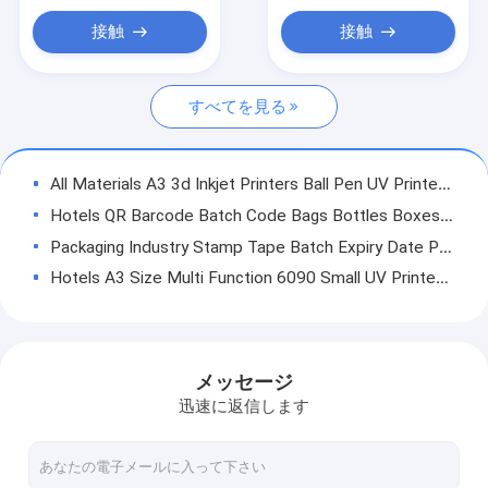
紫外線平面プリンター
接触
接触
産業用サブライメーションプリンター
すべてを見る
All Materials A3 3d Inkjet Printers Ball Pen UV Printer With Auto Printing Machine UV Printer Digital Printing Technology
Hotels QR Barcode Batch Code Bags Bottles Boxes Labeling Coding Machine Digital Handheld Inkjet Printers
Packaging Industry Stamp Tape Batch Expiry Date Printer Hot For Automatic VFFS Packaging Machine NY-806A
Hotels A3 Size Multi Function 6090 Small UV Printer With White Varnish , Rotary
Hotels Factory Supply YC2513 UV Ceramic Glass Flatbed Printer Machine
Indoor Outdoor Advertising Winscolor 2.5m Roll To Roll UV Printer Hybridi Printer YC2500HR
Hotels 1610/1313 flatbed flatbed 3d uv printer machine for foam board pvc printing varnish uv printer machine with Epson i3200 cmykwv
メッセージ
Factory Best A3 LED Printing Machine Multifunctional UV Flatbed Printer for Printing on Plastic, Metal, Glass, Leather, Stone, Wood
迅速に返信します
Small Hotels Bottle Hybrid A4 UV Flatbed Printer With Rotary Device
Hotels Digital ab crystal film label sticker printing inkjet led uv flatbed printer 9060