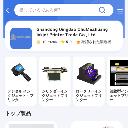
Shandong Qingdao ChuMaZhuang
Inkjet Printer Trade Co., Ltd.
18
5.0
確認された製造者
YEARS
デジタル イン
シリンダーイン
ロータリーイン
波紋型イ
クジェット・プ
クジェットプリ
クジェットプリ
ェットプ
リンタ
ンター
ンター
ー
トップ製品