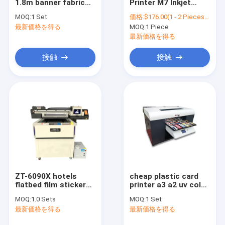
1.8m banner fabric
Printer M7 Inkjet
お問い合わせ
sublimation printer,
Printer M7 Color
MOQ:
1 Set
価格:
$176.00(1 - 2 Pieces) $165.00(3 - 7 Pieces) $155.00(>=8 Pieces)
textile inkjet printer
Handjet Color
最新価格を得る
MOQ:
1 Piece
machine
Handjet Printer PVC
Pipe Smart Cable
最新価格を得る
Label Portable
Handheld Handjet
デジタル インクジェット・プリンタ
接触
接触
Due Date Printer
シリンダーインクジェットプリンター
ロータリーインクジェットプリンター
波紋型インクジェットプリンター
靴下印刷機
単一パス プリンター
ZT-6090X hotels
cheap plastic card
flatbed film sticker
printer a3 a2 uv color
ハイブリッドUVプリンター
inkjet dtf ab printer
printer for sale
MOQ:
1.0 Sets
MOQ:
1 Set
6090 uv printing
DTF印刷機
最新価格を得る
最新価格を得る
machine