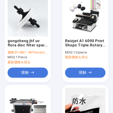
gongzheng jhf uv
Reizjet A1 6090 Print
flora disc filter spare
Shops Triple Rotary
parts 45mm inkjet
6090 UV Led Lamp
価格:
$1.90(1 - 49 Pieces) $1.30(50 - 199 Pieces) $1.00(200 - 499 Pieces) $0.85(>=500 Pieces)
MOQ:
1.0 piece
printer factory good
Print Head XP600 UV
MOQ:
1 Piece
最新価格を得る
quality UV ink filter
Inkjet Printer
最新価格を得る
接触
接触