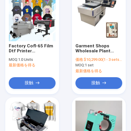
Factory Cofl-65 Film
Garment Shops
Dtf Printer
Wholesale Plant
Multifunctional
6090-3 Automatic
MOQ:
1.0 Units
価格:
$10,299.00(1 - 3 sets) $9,699.00(4 - 9 sets) $9,399.00(>=10 sets)
Automatic Heater
Inkjet Machine Eco
最新価格を得る
MOQ:
1 set
Transfer Dtf T-shirt
Digital Hybrid UV
Printing Machine
Flatbed Printer
最新価格を得る
接触
接触