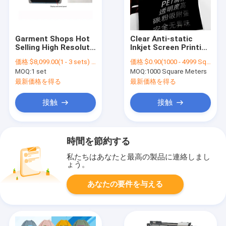
Garment Shops Hot
Clear Anti-static
Selling High Resolut
Inkjet Screen Printing
Corrugated Box
Film For Epson
価格:
$8,099.00(1 - 3 sets) $7,599.00(4 - 9 sets) $7,399.00(>=10 sets)
価格:
$0.90(1000 - 4999 Square Meters) $0.80(5000 - 9999 Square Meters) $0.70(>=10000 Square Meters)
Printing Machine
Canon OKI Printer
MOQ:
1 set
MOQ:
1000 Square Meters
Large Inkjet Digital
PET Clear Inkjet Film
UV Flatbed Printer
最新価格を得る
最新価格を得る
接触
接触
時間を節約する
私たちはあなたと最高の製品に連絡しまし
ょう。
あなたの要件を与える